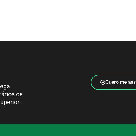
Quero me ass
rega
tários de
uperior.