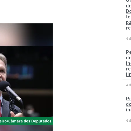
U
de
D
te
p
re
4 
P
d
in
r
li
4 
P
do
in
4 