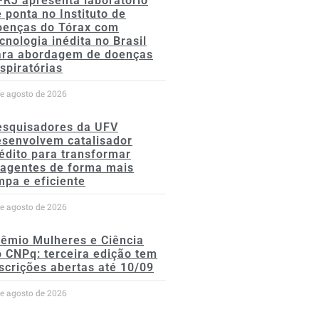
FRJ apresenta laboratório
 ponta no Instituto de
oenças do Tórax com
cnologia inédita no Brasil
ara abordagem de doenças
spiratórias
de agosto de 2026
esquisadores da UFV
esenvolvem catalisador
édito para transformar
eagentes de forma mais
mpa e eficiente
de agosto de 2026
rêmio Mulheres e Ciência
 CNPq: terceira edição tem
scrições abertas até 10/09
de agosto de 2026