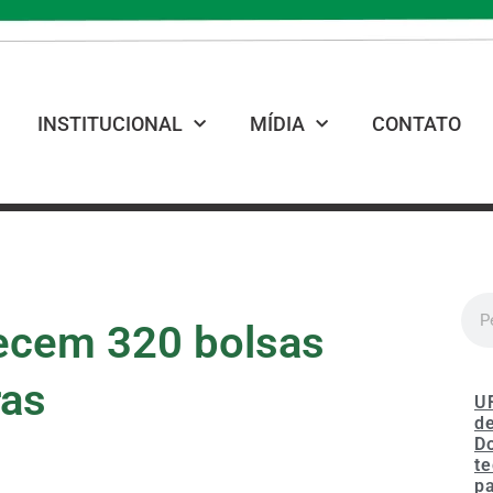
INSTITUCIONAL
MÍDIA
CONTATO
recem 320 bolsas
ras
U
de
D
te
p