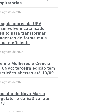
spiratórias
de agosto de 2026
esquisadores da UFV
esenvolvem catalisador
édito para transformar
eagentes de forma mais
mpa e eficiente
de agosto de 2026
rêmio Mulheres e Ciência
 CNPq: terceira edição tem
scrições abertas até 10/09
de agosto de 2026
onsulta do Novo Marco
gulatório da EaD vai até
4/8