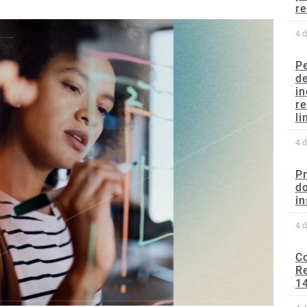
re
4 
P
d
in
r
li
4 
P
do
in
4 
C
Re
1