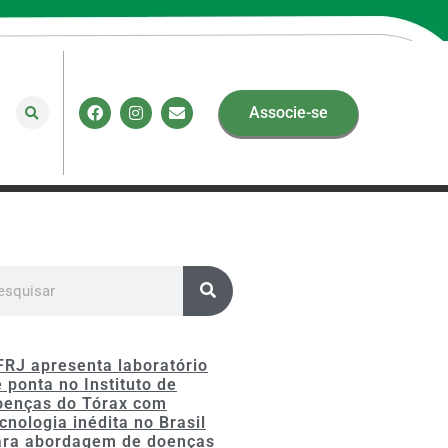
Associe-se
FRJ apresenta laboratório
 ponta no Instituto de
oenças do Tórax com
cnologia inédita no Brasil
ara abordagem de doenças