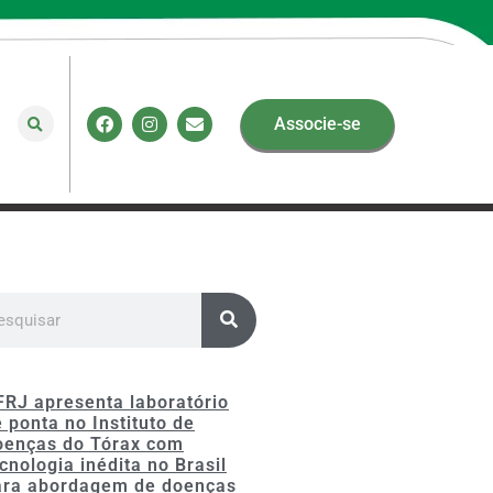
Associe-se
FRJ apresenta laboratório
 ponta no Instituto de
oenças do Tórax com
cnologia inédita no Brasil
ara abordagem de doenças