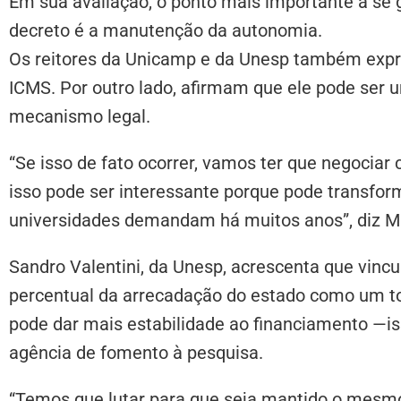
Em sua avaliação, o ponto mais importante a se
decreto é a manutenção da autonomia.
Os reitores da Unicamp e da Unesp também expr
ICMS. Por outro lado, afirmam que ele pode ser 
mecanismo legal.
“Se isso de fato ocorrer, vamos ter que negocia
isso pode ser interessante porque pode transform
universidades demandam há muitos anos”, diz M
Sandro Valentini, da Unesp, acrescenta que vincu
percentual da arrecadação do estado como um to
pode dar mais estabilidade ao financiamento —i
agência de fomento à pesquisa.
“Temos que lutar para que seja mantido o mesmo