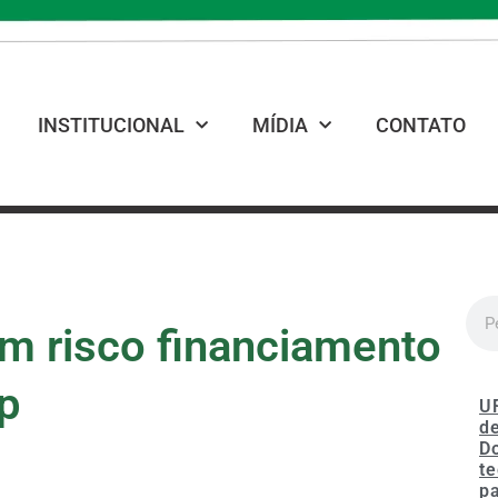
INSTITUCIONAL
MÍDIA
CONTATO
em risco financiamento
p
U
de
D
te
p