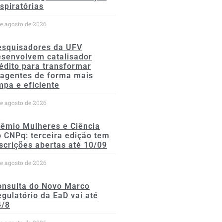
spiratórias
de agosto de 2026
esquisadores da UFV
esenvolvem catalisador
édito para transformar
eagentes de forma mais
mpa e eficiente
de agosto de 2026
rêmio Mulheres e Ciência
 CNPq: terceira edição tem
scrições abertas até 10/09
de agosto de 2026
onsulta do Novo Marco
gulatório da EaD vai até
4/8