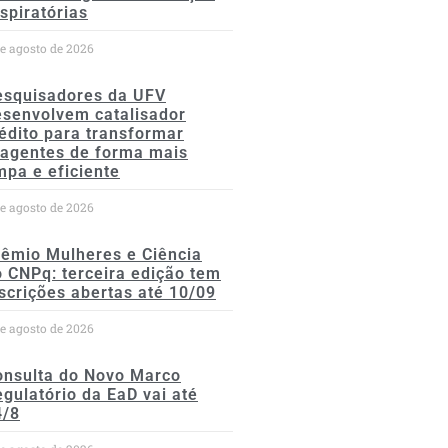
spiratórias
de agosto de 2026
esquisadores da UFV
esenvolvem catalisador
édito para transformar
eagentes de forma mais
mpa e eficiente
de agosto de 2026
rêmio Mulheres e Ciência
 CNPq: terceira edição tem
scrições abertas até 10/09
de agosto de 2026
onsulta do Novo Marco
gulatório da EaD vai até
4/8