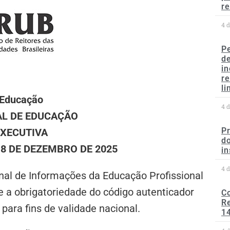
re
4 
P
d
in
r
li
 Educação
4 
L DE EDUCAÇÃO
P
EXECUTIVA
do
 8 DE DEZEMBRO DE 2025
in
4 
al de Informações da Educação Profissional
l e a obrigatoriedade do código autenticador
C
Re
para fins de validade nacional.
1