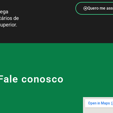
Quero me ass
rega
tários de
uperior.
Fale conosco