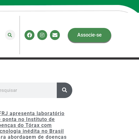
Associe-se
FRJ apresenta laboratório
 ponta no Instituto de
oenças do Tórax com
cnologia inédita no Brasil
ara abordagem de doenças