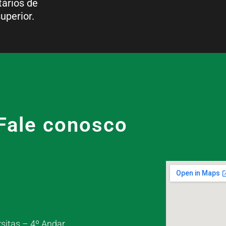
tários de
uperior.
Fale conosco
rsitas – 4º Andar