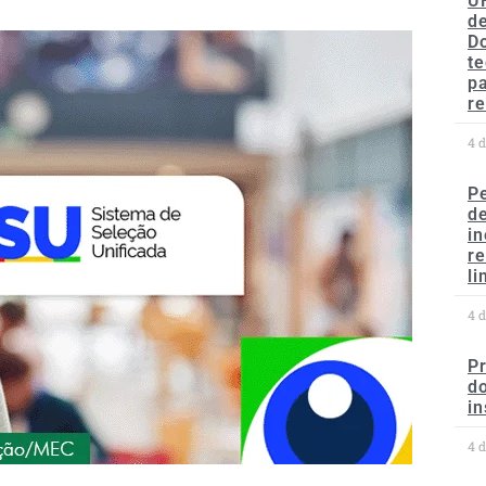
U
de
D
te
p
re
4 
P
d
in
r
li
4 
P
do
in
4 