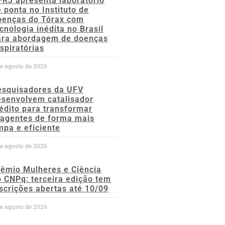
FRJ apresenta laboratório
 ponta no Instituto de
oenças do Tórax com
cnologia inédita no Brasil
ara abordagem de doenças
spiratórias
de agosto de 2026
esquisadores da UFV
esenvolvem catalisador
édito para transformar
eagentes de forma mais
mpa e eficiente
de agosto de 2026
rêmio Mulheres e Ciência
 CNPq: terceira edição tem
scrições abertas até 10/09
de agosto de 2026