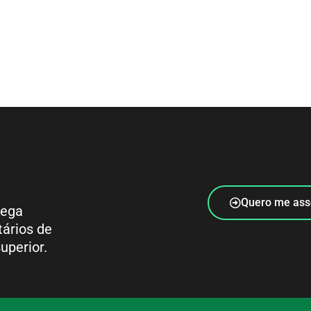
Quero me ass
rega
tários de
uperior.