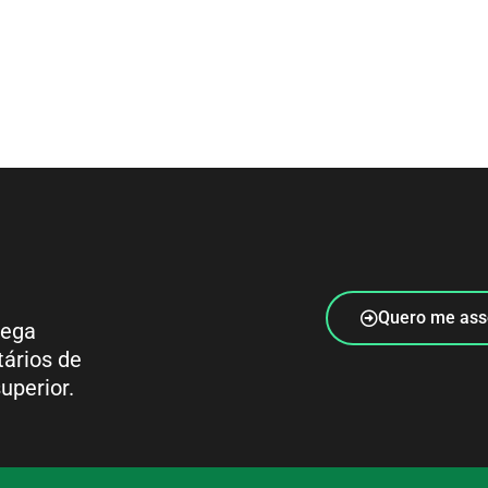
Quero me ass
rega
tários de
uperior.