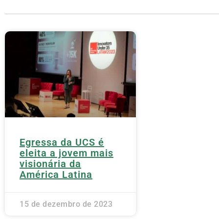
Egressa da UCS é
eleita a jovem mais
visionária da
América Latina
15 de dezembro de 2023