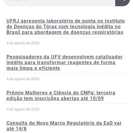
UFRJ apresenta laboratório de ponta no Instituto
de Doenças do Tórax com tecnologia inédita no
Brasil para abordagem de doenças respiratórias
4 de agosto de 2026
Pesquisadores da UFV desenvolvem catalisador
inédito para transformar reagentes de forma
mais limpa e eficiente
4 de agosto de 2026
Prêmio Mulheres e Ciência do CNPq: terceira
edição tem inscrições abertas até 10/09
4 de agosto de 2026
Consulta do Novo Marco Regulatório da EaD vai
até 14/8