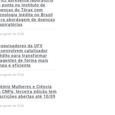
FRJ apresenta laboratório
 ponta no Instituto de
oenças do Tórax com
cnologia inédita no Brasil
ara abordagem de doenças
spiratórias
de agosto de 2026
esquisadores da UFV
esenvolvem catalisador
édito para transformar
eagentes de forma mais
mpa e eficiente
de agosto de 2026
rêmio Mulheres e Ciência
 CNPq: terceira edição tem
scrições abertas até 10/09
de agosto de 2026