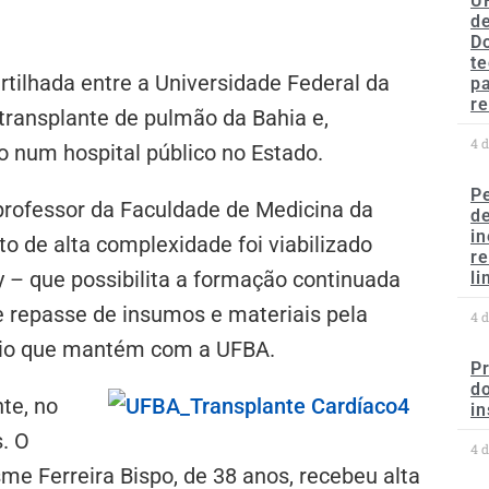
U
de
D
te
rtilhada entre a Universidade Federal da
p
re
 transplante de pulmão da Bahia e,
4 
o num hospital público no Estado.
P
 professor da Faculdade de Medicina da
d
in
o de alta complexidade foi viabilizado
r
 – que possibilita a formação continuada
li
e repasse de insumos e materiais pela
4 
nio que mantém com a UFBA.
P
do
te, no
in
s. O
4 
me Ferreira Bispo, de 38 anos, recebeu alta