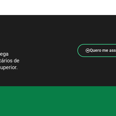
Quero me ass
rega
tários de
uperior.