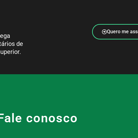
Quero me ass
rega
tários de
uperior.
Fale conosco