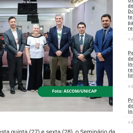
U
de
D
te
p
re
4 
P
d
in
r
li
4 
P
do
in
4 
ta quinta (27) e sexta (28), o Seminário da