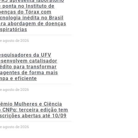
FRJ apresenta laboratório
 ponta no Instituto de
oenças do Tórax com
cnologia inédita no Brasil
ara abordagem de doenças
spiratórias
de agosto de 2026
esquisadores da UFV
esenvolvem catalisador
édito para transformar
eagentes de forma mais
mpa e eficiente
de agosto de 2026
rêmio Mulheres e Ciência
 CNPq: terceira edição tem
scrições abertas até 10/09
de agosto de 2026