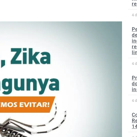
re
4 
P
d
in
r
li
4 
P
do
in
4 
C
Re
1