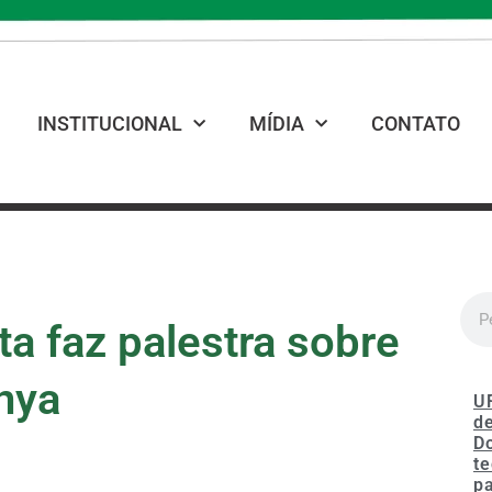
INSTITUCIONAL
MÍDIA
CONTATO
a faz palestra sobre
nya
U
de
D
te
p