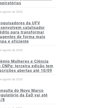
spiratórias
de agosto de 2026
esquisadores da UFV
esenvolvem catalisador
édito para transformar
eagentes de forma mais
mpa e eficiente
de agosto de 2026
rêmio Mulheres e Ciência
 CNPq: terceira edição tem
scrições abertas até 10/09
de agosto de 2026
onsulta do Novo Marco
gulatório da EaD vai até
4/8