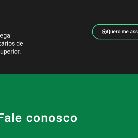
Quero me ass
rega
tários de
uperior.
Fale conosco