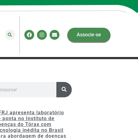
Associe-se
FRJ apresenta laboratório
 ponta no Instituto de
oenças do Tórax com
cnologia inédita no Brasil
ara abordagem de doenças