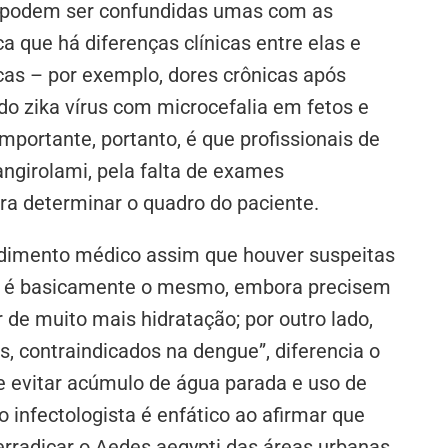
e podem ser confundidas umas com as
ca que há diferenças clínicas entre elas e
as – por exemplo, dores crônicas após
do zika vírus com microcefalia em fetos e
mportante, portanto, é que profissionais de
ngirolami, pela falta de exames
ra determinar o quadro do paciente.
ndimento médico assim que houver suspeitas
to é basicamente o mesmo, embora precisem
de muito mais hidratação; por outro lado,
s, contraindicados na dengue”, diferencia o
de evitar acúmulo de água parada e uso de
 infectologista é enfático ao afirmar que
rradicar o Aedes aegypti das áreas urbanas