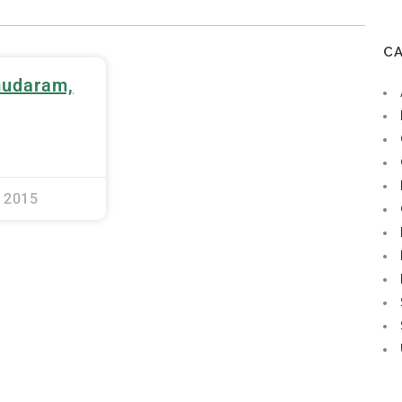
C
mudaram,
 2015