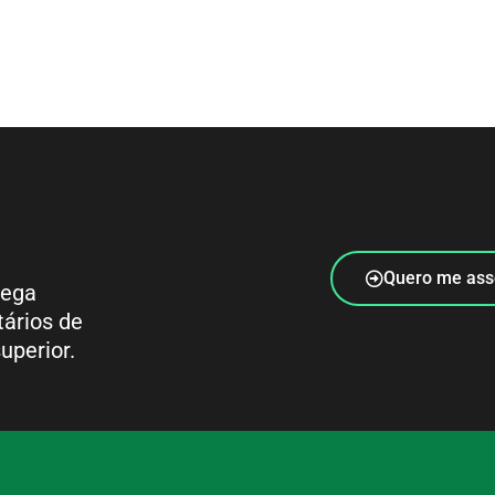
Quero me ass
rega
tários de
uperior.