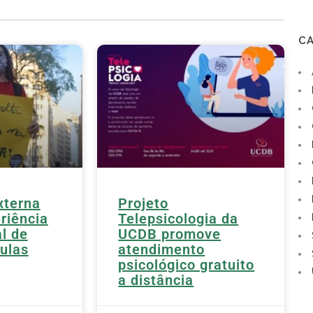
C
xterna
Projeto
riência
Telepsicologia da
l de
UCDB promove
aulas
atendimento
psicológico gratuito
a distância