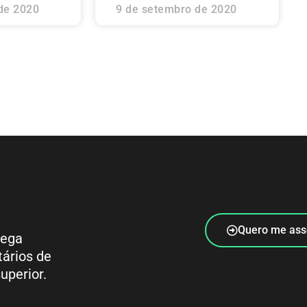
de 2020
9 de setembro de 2020
Quero me ass
rega
tários de
uperior.