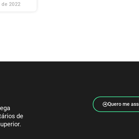
 de 2022
Quero me ass
rega
tários de
uperior.