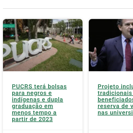
PUCRS terá bolsas
Projeto incl
para negros e
tradicionais
indígenas e dupla
beneficiado
graduação em
reserva de 
menos tempo a
nas univers
partir de 2023