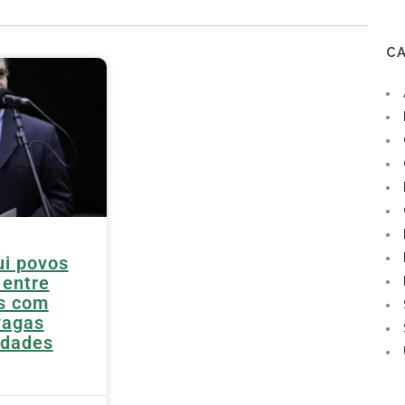
C
ui povos
 entre
s com
vagas
idades