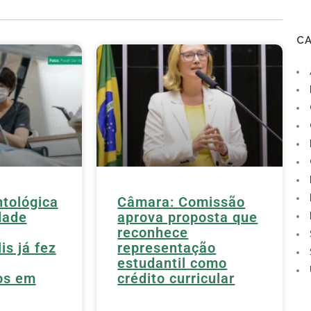
C
ntológica
Câmara: Comissão
dade
aprova proposta que
reconhece
is já fez
representação
estudantil como
os em
crédito curricular