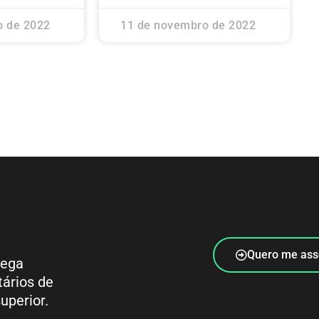
o de 2022
11 de novembro de 2022
Quero me ass
rega
tários de
uperior.