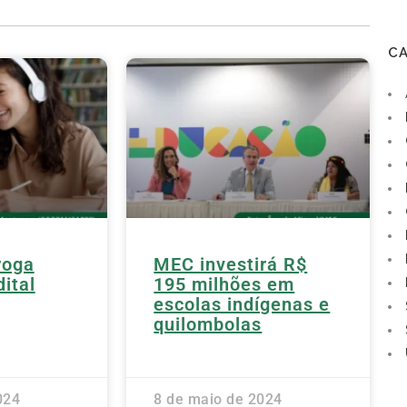
C
roga
MEC investirá R$
ital
195 milhões em
escolas indígenas e
quilombolas
024
8 de maio de 2024