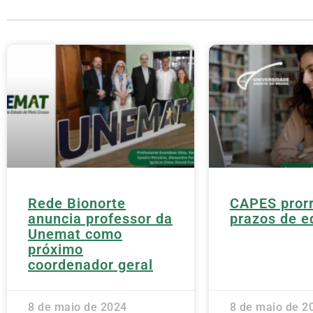
Rede Bionorte
CAPES pror
anuncia professor da
prazos de ed
Unemat como
próximo
coordenador geral
8 de maio de 2024
8 de maio de 2