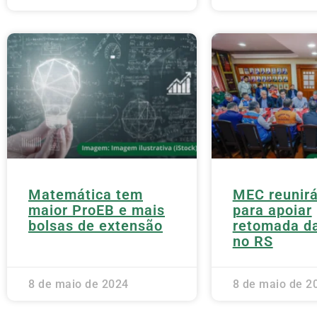
Matemática tem
MEC reunirá
maior ProEB e mais
para apoiar
bolsas de extensão
retomada da
no RS
8 de maio de 2024
8 de maio de 2