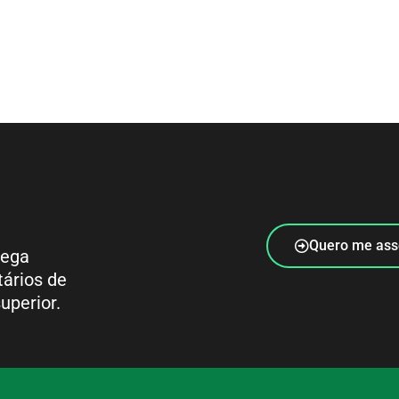
Quero me ass
rega
tários de
uperior.