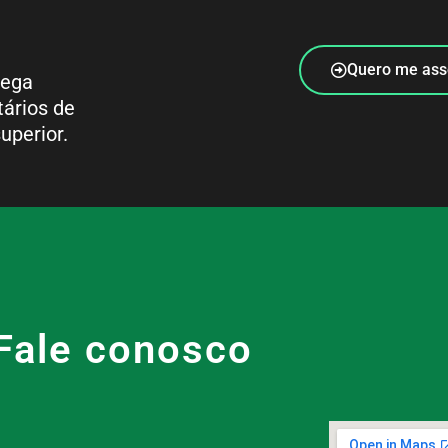
Quero me ass
rega
tários de
uperior.
Fale conosco