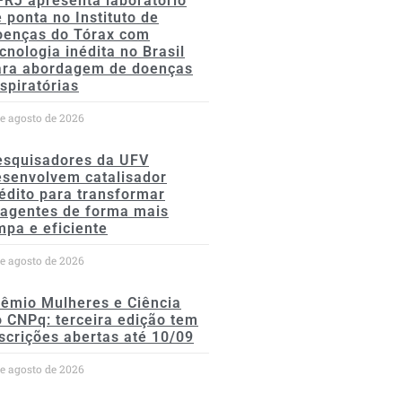
FRJ apresenta laboratório
 ponta no Instituto de
oenças do Tórax com
cnologia inédita no Brasil
ara abordagem de doenças
spiratórias
de agosto de 2026
esquisadores da UFV
esenvolvem catalisador
édito para transformar
eagentes de forma mais
mpa e eficiente
de agosto de 2026
rêmio Mulheres e Ciência
 CNPq: terceira edição tem
scrições abertas até 10/09
de agosto de 2026