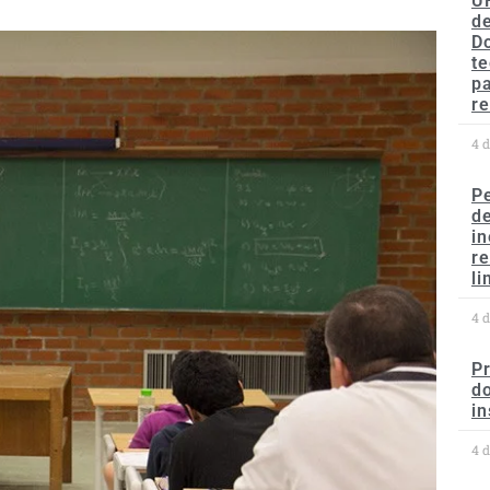
U
de
D
te
p
re
4 
P
d
in
r
li
4 
P
do
in
4 