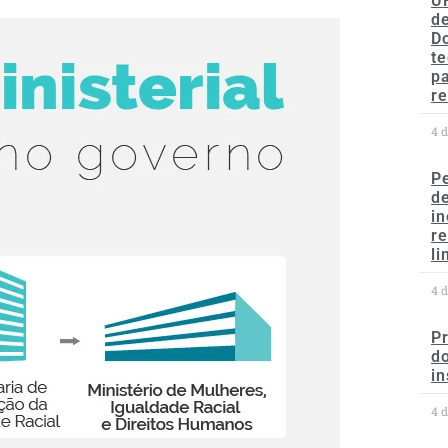
U
de
D
te
p
re
4 
P
d
in
r
li
4 
P
do
in
4 