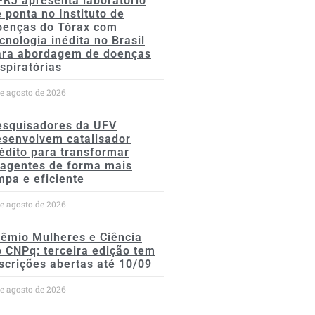
FRJ apresenta laboratório
 ponta no Instituto de
oenças do Tórax com
cnologia inédita no Brasil
ara abordagem de doenças
spiratórias
de agosto de 2026
esquisadores da UFV
esenvolvem catalisador
édito para transformar
eagentes de forma mais
mpa e eficiente
de agosto de 2026
rêmio Mulheres e Ciência
 CNPq: terceira edição tem
scrições abertas até 10/09
de agosto de 2026