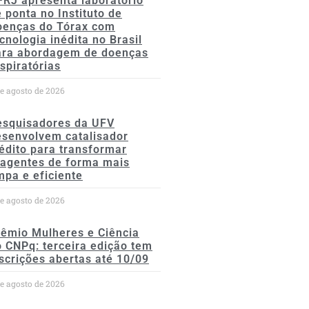
FRJ apresenta laboratório
 ponta no Instituto de
oenças do Tórax com
cnologia inédita no Brasil
ara abordagem de doenças
spiratórias
de agosto de 2026
esquisadores da UFV
esenvolvem catalisador
édito para transformar
eagentes de forma mais
mpa e eficiente
de agosto de 2026
rêmio Mulheres e Ciência
 CNPq: terceira edição tem
scrições abertas até 10/09
de agosto de 2026