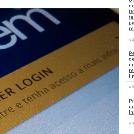
U
de
D
te
p
re
4 
P
d
in
r
li
4 
P
do
in
4 