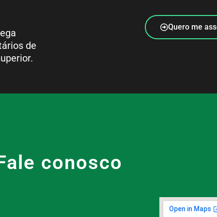
Quero me ass
rega
tários de
uperior.
Fale conosco