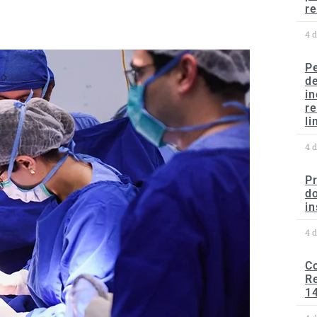
re
4 
P
d
in
r
li
4 
P
do
in
4 
C
Re
1