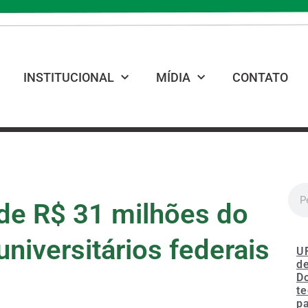
INSTITUCIONAL
MÍDIA
CONTATO
de R$ 31 milhões do
universitários federais
U
de
D
te
p