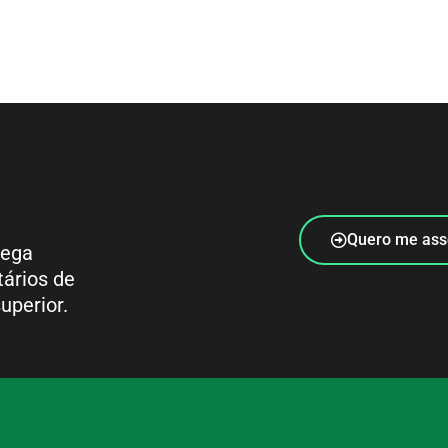
Quero me ass
rega
tários de
uperior.