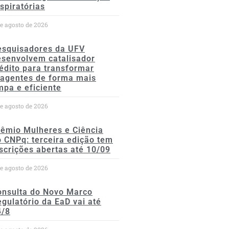
spiratórias
de agosto de 2026
esquisadores da UFV
esenvolvem catalisador
édito para transformar
eagentes de forma mais
mpa e eficiente
de agosto de 2026
rêmio Mulheres e Ciência
 CNPq: terceira edição tem
scrições abertas até 10/09
de agosto de 2026
onsulta do Novo Marco
gulatório da EaD vai até
4/8