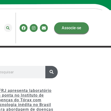
Associe-se
FRJ apresenta laboratório
 ponta no Instituto de
oenças do Tórax com
cnologia inédita no Brasil
ara abordagem de doenças