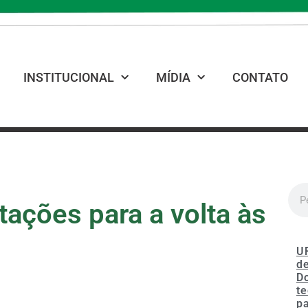
INSTITUCIONAL
MÍDIA
CONTATO
tações para a volta às
U
de
D
te
p