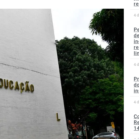
re
4 
P
d
in
r
li
4 
P
do
in
4 
C
Re
1