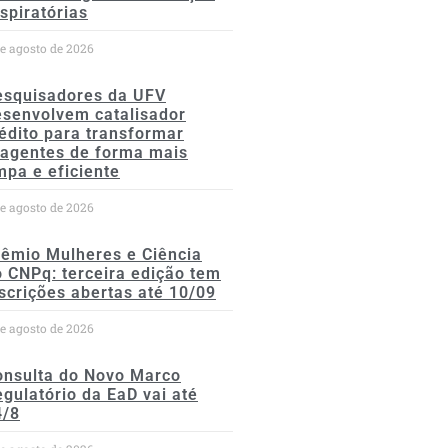
spiratórias
de agosto de 2026
esquisadores da UFV
esenvolvem catalisador
édito para transformar
eagentes de forma mais
mpa e eficiente
de agosto de 2026
rêmio Mulheres e Ciência
 CNPq: terceira edição tem
scrições abertas até 10/09
de agosto de 2026
onsulta do Novo Marco
gulatório da EaD vai até
4/8