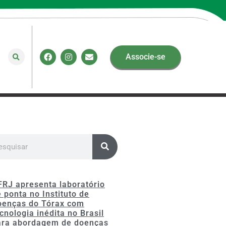
Associe-se
FRJ apresenta laboratório
 ponta no Instituto de
oenças do Tórax com
cnologia inédita no Brasil
ara abordagem de doenças