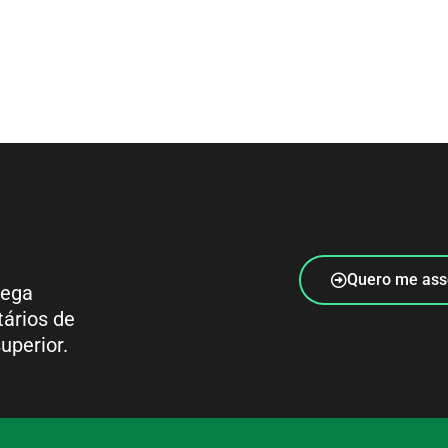
Quero me ass
rega
tários de
uperior.