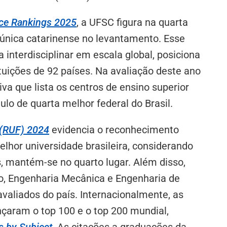
nce Rankings 2025
, a UFSC figura na quarta
a única catarinense no levantamento. Esse
a interdisciplinar em escala global, posiciona
tuições de 92 países. Na avaliação deste ano
tiva que lista os centros de ensino superior
ulo de quarta melhor federal do Brasil.
 (RUF) 2024
evidencia o reconhecimento
lhor universidade brasileira, considerando
is, mantém-se no quarto lugar. Além disso,
o, Engenharia Mecânica e Engenharia de
aliados do país. Internacionalmente, as
aram o top 100 e o top 200 mundial,
s by Subject
. As citações a graduações da