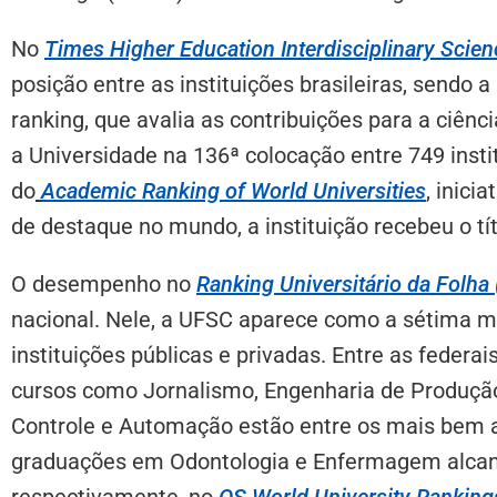
No
Times Higher Education Interdisciplinary Scie
posição entre as instituições brasileiras, sendo 
ranking, que avalia as contribuições para a ciênci
a Universidade na 136ª colocação entre 749 insti
do
Academic Ranking of World Universities
,
inicia
de destaque no mundo, a instituição recebeu o tít
O desempenho no
Ranking Universitário da Folha
nacional. Nele, a UFSC aparece como a sétima me
instituições públicas e privadas. Entre as federa
cursos como Jornalismo, Engenharia de Produçã
Controle e Automação estão entre os mais bem av
graduações em Odontologia e Enfermagem alcanç
respectivamente, no
QS World University Ranking