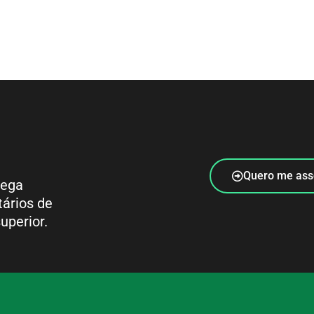
Quero me ass
rega
tários de
uperior.