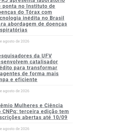
FRJ apresenta laboratório
 ponta no Instituto de
oenças do Tórax com
cnologia inédita no Brasil
ara abordagem de doenças
spiratórias
de agosto de 2026
esquisadores da UFV
esenvolvem catalisador
édito para transformar
eagentes de forma mais
mpa e eficiente
de agosto de 2026
rêmio Mulheres e Ciência
 CNPq: terceira edição tem
scrições abertas até 10/09
de agosto de 2026