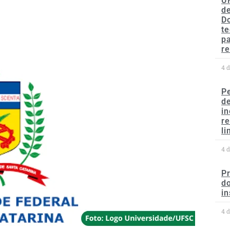
U
de
D
te
p
re
4 
P
d
in
r
li
4 
P
do
in
4 