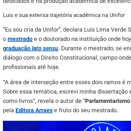
dedicados e na produção acadêmica de excelênci
Luis e sua extensa trajetória acadêmica na Unifor
“Eu sou cria da Unifor”, declara Luis Lima Verde 
o
mestrado
e o doutorado na instituição onde ho
graduação
lato sensu
. Durante o mestrado, se en
diálogo com o Direito Constitucional, campo ond
profissionais até hoje.
“A área de interseção entre esses dois ramos é 
Sobre essa temática, escrevi minha dissertação
como livros”, revela o autor de “
Parlamentarismo 
pela
Editora Arraes
e fruto do seu mestrado.