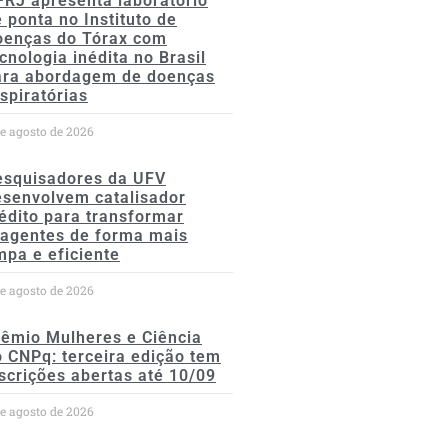
FRJ apresenta laboratório
 ponta no Instituto de
oenças do Tórax com
cnologia inédita no Brasil
ara abordagem de doenças
spiratórias
de agosto de 2026
esquisadores da UFV
esenvolvem catalisador
édito para transformar
eagentes de forma mais
mpa e eficiente
de agosto de 2026
rêmio Mulheres e Ciência
 CNPq: terceira edição tem
scrições abertas até 10/09
de agosto de 2026