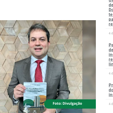
U
de
D
te
p
re
4 
P
d
in
r
li
4 
P
do
in
4 