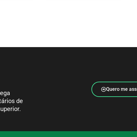
Quero me ass
rega
tários de
uperior.