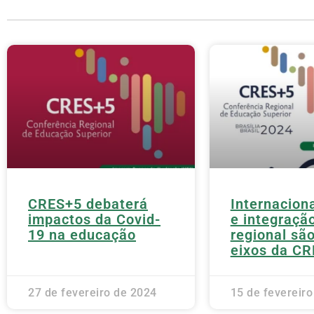
CRES+5 debaterá
Internacion
impactos da Covid-
e integraçã
19 na educação
regional sã
eixos da C
27 de fevereiro de 2024
15 de fevereir