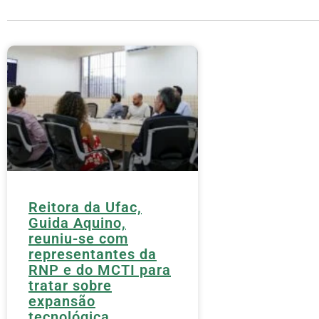
Reitora da Ufac,
Guida Aquino,
reuniu-se com
representantes da
RNP e do MCTI para
tratar sobre
expansão
tecnológica