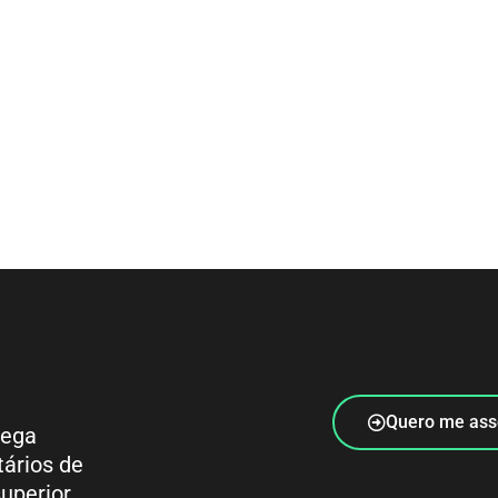
Quero me ass
rega
tários de
uperior.