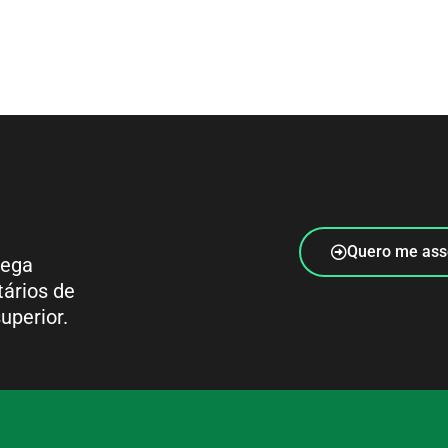
Quero me ass
rega
tários de
uperior.