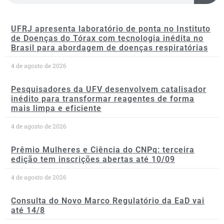
UFRJ apresenta laboratório de ponta no Instituto
de Doenças do Tórax com tecnologia inédita no
Brasil para abordagem de doenças respiratórias
4 de agosto de 2026
Pesquisadores da UFV desenvolvem catalisador
inédito para transformar reagentes de forma
mais limpa e eficiente
4 de agosto de 2026
Prêmio Mulheres e Ciência do CNPq: terceira
edição tem inscrições abertas até 10/09
4 de agosto de 2026
Consulta do Novo Marco Regulatório da EaD vai
até 14/8