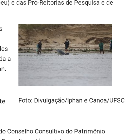
eu) e das Pró-Reitorias de Pesquisa e de
s
des
da a
an.
Foto: Divulgação/Iphan e Canoa/UFSC
te
 do Conselho Consultivo do Patrimônio