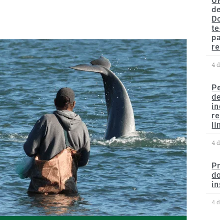
U
de
D
te
p
re
4 
P
d
in
r
li
4 
P
do
in
4 