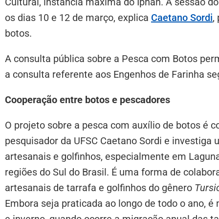
Cultural, instância máxima do Iphan. A sessão do
os dias 10 e 12 de março, explica
Caetano Sordi
,
botos.
A consulta pública sobre a Pesca com Botos pe
a consulta referente aos Engenhos de Farinha s
Cooperação entre botos e pescadores
O projeto sobre a pesca com auxílio de botos é 
pesquisador da UFSC Caetano Sordi e investiga 
artesanais e golfinhos, especialmente em Lagu
regiões do Sul do Brasil. É uma forma de colabo
artesanais de tarrafa e golfinhos do gênero
Tursi
Embora seja praticada ao longo de todo o ano, é
e inverno, quando ocorre a migração anual das t