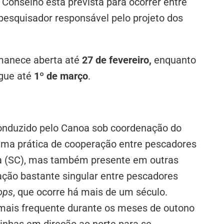
 Conselho está prevista para ocorrer entre
 pesquisador responsável pelo projeto dos
rmanece aberta até
27 de fevereiro,
enquanto
egue até
1º de março
.
conduzido pelo Canoa sob coordenação do
uma prática de cooperação entre pescadores
na (SC), mas também presente em outras
ração bastante singular entre pescadores
ops
, que ocorre há mais de um século.
 mais frequente durante os meses de outono
ainhas em direção ao norte para se