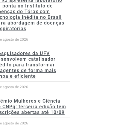
FRJ apresenta laboratório
 ponta no Instituto de
oenças do Tórax com
cnologia inédita no Brasil
ara abordagem de doenças
spiratórias
de agosto de 2026
esquisadores da UFV
esenvolvem catalisador
édito para transformar
eagentes de forma mais
mpa e eficiente
de agosto de 2026
rêmio Mulheres e Ciência
 CNPq: terceira edição tem
scrições abertas até 10/09
de agosto de 2026